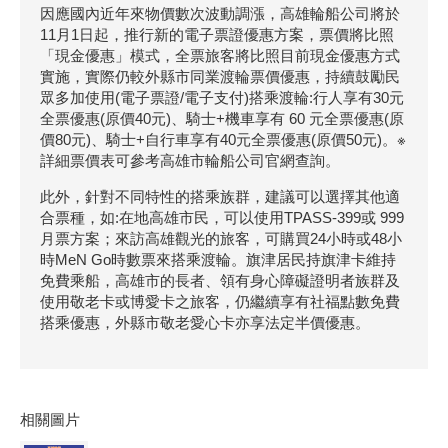
因應國內近年來物價數次波動調漲，高雄輪船公司將於
11月1日起，推行新的電子票證優惠方案，票價將比照
「現金優惠」模式，全票旅客將比照目前現金優惠方式
實施，實際仍較外縣市同業渡輪票價優惠，持續鼓勵民
眾多加使用(電子票證/電子支付)搭乘渡輪:行人享有30元
全票優惠(原價40元)、騎士+機車享有 60 元全票優惠(原
價80元)、騎士+自行車享有40元全票優惠(原價50元)。※
詳細票價表可參考高雄市輪船公司官網查詢。
此外，針對不同特性的搭乘族群，建議可以選擇其他適
合票種，如:在地高雄市民，可以使用TPASS-399或 999
月票方案；來訪高雄觀光的旅客，可購買24小時或48小
時MeN Go時數票來搭乘渡輪。旗津居民持旗津卡維持
免費乘船，高雄市的長者、領有身心障礙證明者族群及
使用敬老卡或博愛卡之旅客，仍繼續享有社福點數免費
搭乘優惠，外縣市敬老愛心卡亦享法定半價優惠。
相關圖片