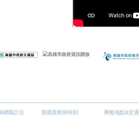
&網路訂位
票價及航班時刻
乘船地點&交