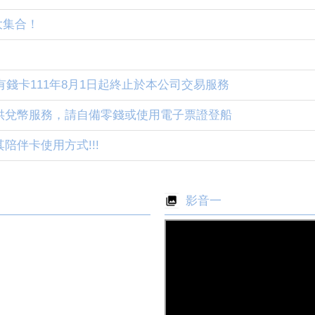
S 大集合！
h有錢卡111年8月1日起終止於本公司交易服務
供兌幣服務，請自備零錢或使用電子票證登船
陪伴卡使用方式!!!
影音一