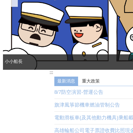
金棧遊港~驚讚開航!!!
:::
最新消息
重大政策
8/7防空演習-營運公告
旗津風箏節機車燃油管制公告
電動滑板車(及其他動力機具)乘船
高雄輪船公司電子票證收費比照現金