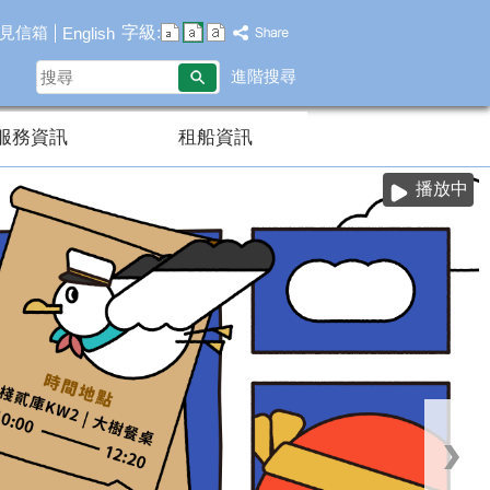
字級:
見信箱
English
搜
進階搜尋
尋
服務資訊
租船資訊
播放中