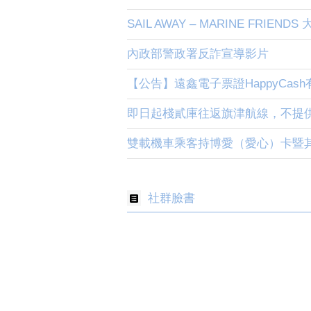
SAIL AWAY – MARINE FRIEND
內政部警政署反詐宣導影片
【公告】遠鑫電子票證HappyCas
即日起棧貳庫往返旗津航線，不提
雙載機車乘客持博愛（愛心）卡暨其
社群臉書