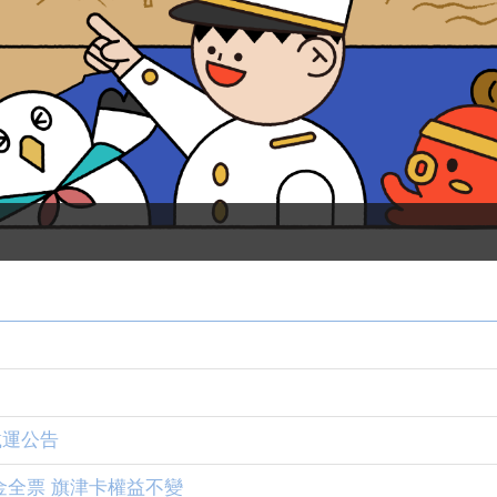
載運公告
全票 旗津卡權益不變