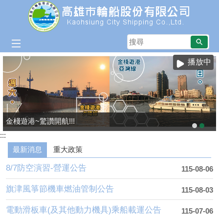
跳到主要內容區塊
搜
尋
播放中
金棧遊港~驚讚開航!!!
:::
最新消息
重大政策
8/7防空演習-營運公告
115-08-06
旗津風箏節機車燃油管制公告
115-08-03
電動滑板車(及其他動力機具)乘船載運公告
115-07-06