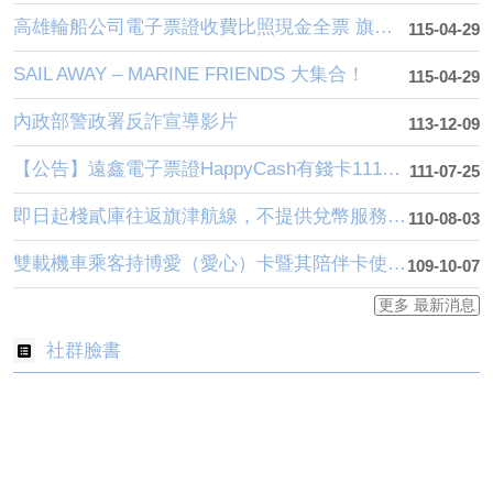
高雄輪船公司電子票證收費比照現金全票 旗津卡權益不變
115-04-29
SAIL AWAY – MARINE FRIENDS 大集合！
115-04-29
內政部警政署反詐宣導影片
113-12-09
【公告】遠鑫電子票證HappyCash有錢卡111年8月1日起終止於本公司交易服務
111-07-25
即日起棧貳庫往返旗津航線，不提供兌幣服務，請自備零錢或使用電子票證登船
110-08-03
雙載機車乘客持博愛（愛心）卡暨其陪伴卡使用方式!!!
109-10-07
更多 最新消息
社群臉書