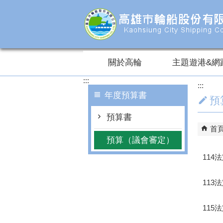
跳到主要內容區塊
關於高輪
主題遊港&網
:::
:::
年度預算書
預
預算書
首
預算（議會審定）
114
113
115