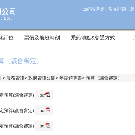
網站導覽
常見問題
意
:::
路訂位
票價及航班時刻
乘船地點&交通方式
算（議會審定）
頁
服務資訊
政府資訊公開
年度預算書
預算（議會審定）
法定預算(議會審定)
.pdf
法定預算(議會審定)
.pdf
法定預算(議會審定)
.pdf