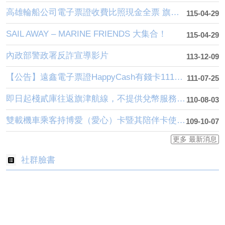
高雄輪船公司電子票證收費比照現金全票 旗津卡權益不變
115-04-29
SAIL AWAY – MARINE FRIENDS 大集合！
115-04-29
內政部警政署反詐宣導影片
113-12-09
【公告】遠鑫電子票證HappyCash有錢卡111年8月1日起終止於本公司交易服務
111-07-25
即日起棧貳庫往返旗津航線，不提供兌幣服務，請自備零錢或使用電子票證登船
110-08-03
雙載機車乘客持博愛（愛心）卡暨其陪伴卡使用方式!!!
109-10-07
更多 最新消息
社群臉書