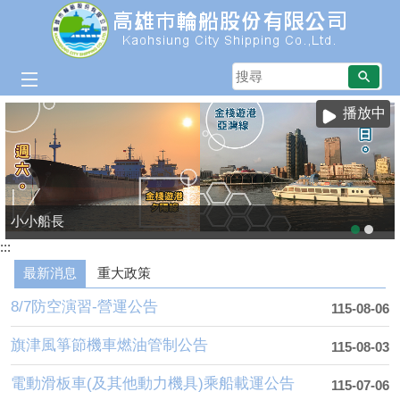
跳到主要內容區塊
搜
尋
播放中
小小船長
:::
最新消息
重大政策
8/7防空演習-營運公告
115-08-06
旗津風箏節機車燃油管制公告
115-08-03
電動滑板車(及其他動力機具)乘船載運公告
115-07-06