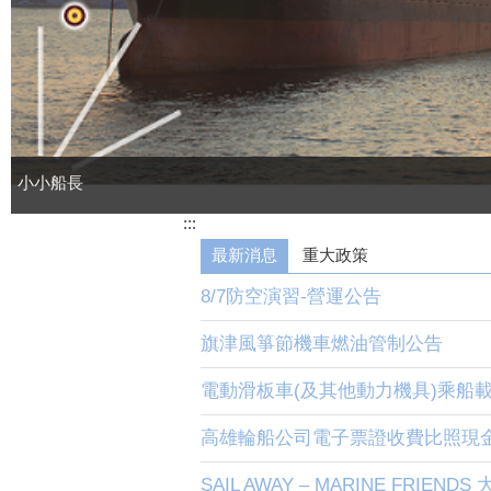
小小船長
:::
最新消息
重大政策
8/7防空演習-營運公告
旗津風箏節機車燃油管制公告
電動滑板車(及其他動力機具)乘船
高雄輪船公司電子票證收費比照現金
SAIL AWAY – MARINE FRIEND