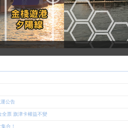
載運公告
全票 旗津卡權益不變
S 大集合！