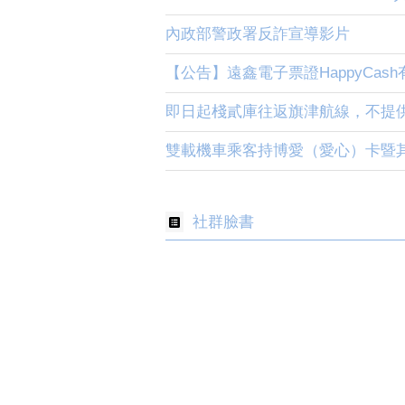
內政部警政署反詐宣導影片
【公告】遠鑫電子票證HappyCas
即日起棧貳庫往返旗津航線，不提
雙載機車乘客持博愛（愛心）卡暨其
社群臉書